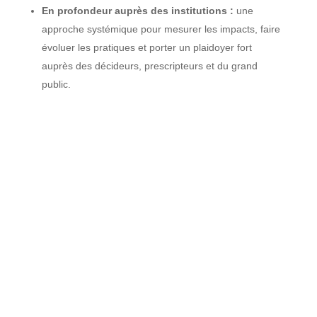
En profondeur auprès des institutions :
une
approche systémique pour mesurer les impacts, faire
évoluer les pratiques et porter un plaidoyer fort
auprès des décideurs, prescripteurs et du grand
public.
AIDER AU CHANGEMENT
ET OUTILLER
Permettre le
passage à l’acte
en
formant
et en
sensibilisant
les professionnels grâce à une méthode
complète et une équipe d’expertes mutidisciplinaires.
VALORISER
ET F
ÉDÉRER