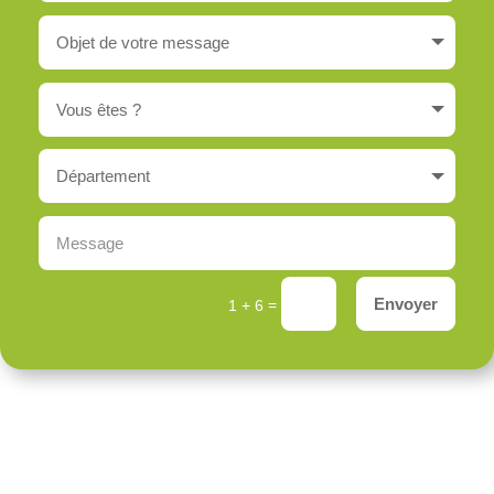
Envoyer
=
1 + 6