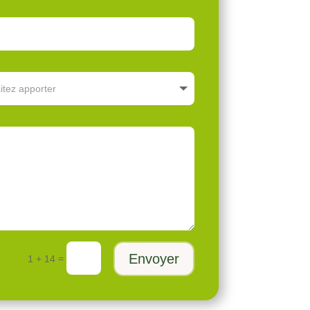
Envoyer
=
1 + 14