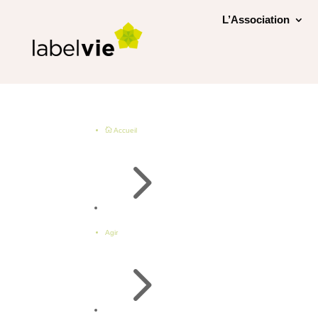
L’Association

Accueil
5
Agir
5