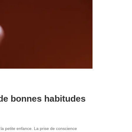
r de bonnes habitudes
la petite enfance.
La prise de conscience