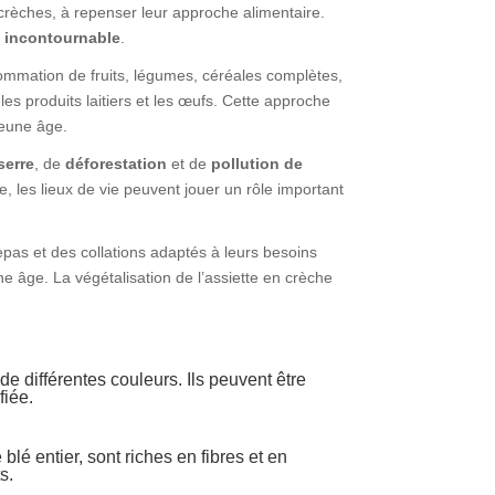
crèches, à repenser leur approche alimentaire.
e incontournable
.
ommation de fruits, légumes, céréales complètes,
les produits laitiers et les œufs. Cette approche
jeune âge.
serre
, de
déforestation
et de
pollution de
, les lieux de vie peuvent jouer un rôle important
epas et des collations adaptés à leurs besoins
e âge. La végétalisation de l’assiette en crèche
 de différentes couleurs. Ils peuvent être
fiée.
blé entier, sont riches en fibres et en
s.