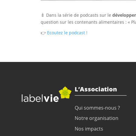
🍼 Dans la série de podcasts sur le
développe
question sur les contenants alimentaires : « Pl
👉
Ecoutez le podcast !
L’Association
Qui sommes-nous ?
Notre organisation
Nos impacts