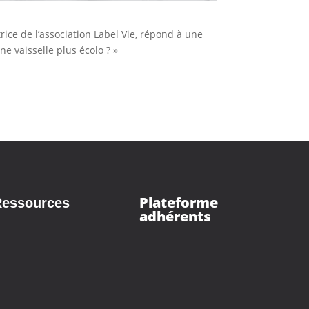
trice de l’association Label Vie, répond à une
e vaisselle plus écolo ? »
Plateforme
essources
adhérents