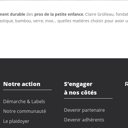
ment durable
des
pros de la petite enfance
, Claire Grolleau, fonda
astique, bambou, verre, inox… quelles matières choisir pour avoir un
Notre action
S’engager
R
à nos côtés
Démarche & Labels
Devenir partenaire
Notre communauté
Devenir adhérents
Le plaidoyer